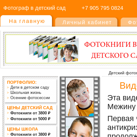
Фотограф в детский сад
+7 905 795 0824
На главную
Личный кабинет
Фо
Детский фото
ПОРТФОЛИО:
Вид
Дети в детском саду
Школьная жизнь
Эта вид
Осенние фотосессии
Межину
ЦЕНЫ ДЕТСКИЙ САД
Фотокниги от 3800 ₽
Первая 
Фотокниги от 5000 ₽
антикри
ЦЕНЫ ШКОЛА
продолж
Фотокниги от 3800 ₽