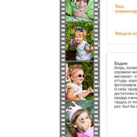
Ваш
комментар
Введите ко
Вадим
Игорь, посмо
огромное чел
материал - о
оттуда- хоро
фотографов в
О себе: проф
достаточно 
правда очень
тащусь от ег
раз: был бы 