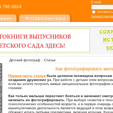
E-mail
5 795 0824
Запомнить
Зарегистриров
бинет
Фотоволонтёры
Детский фотограф
Статьи
Как фотографировать мал
Первая часть статьи
была целиком посвящена вопросам 
созданию дружеских уз.
При работе с детьми этим вопроса
если вы хотите получить живые эмоциональные фотографии 
глазами.
Как только малыши перестают бояться и начинают смотр
начинать их фотографировать.
При выборе сюжетов и техн
психологических особенностей возраста, и в первую очередь 
манипулятивная деятельность является ведущей в этом возра
обожают играть любыми предметами, включая игрушки. Кухонн