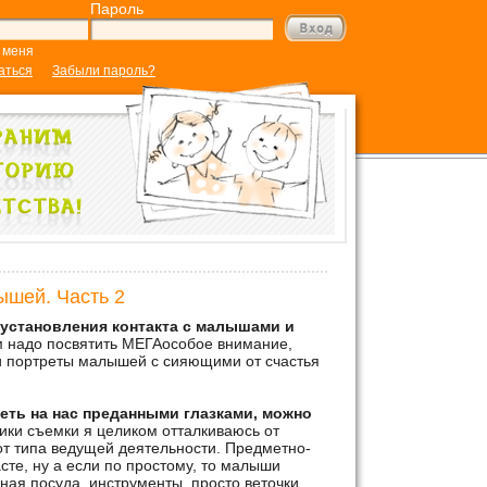
Пароль
 меня
аться
Забыли пароль?
ышей. Часть 2
установления контакта с малышами и
м надо посвятить МЕГАособое внимание,
и портреты малышей с сияющими от счастья
еть на нас преданными глазками, можно
ики съемки я целиком отталкиваюсь от
от типа ведущей деятельности. Предметно-
сте, ну а если по простому, то малыши
ая посуда, инструменты, просто веточки