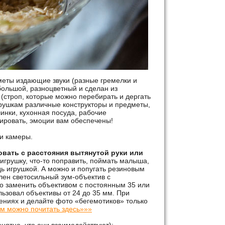
меты издающие звуки (разные гремелки и
большой, разноцветный и сделан из
(строп, которые можно перебирать и дергать
грушкам различные конструкторы и предметы,
инки, кухонная посуда, рабочие
фировать, эмоции вам обеспечены!
ми камеры.
вать с расстояния вытянутой руки или
игрушку, что-то поправить, поймать малыша,
дь игрушкой. А можно и попугать резиновым
лен светосильный зум-объектив с
 заменить объективом с постоянным 35 или
льзовал объективы от 24 до 35 мм. При
ениях и делайте фото «бегемотиков» только
м можно почитать здесь»»»