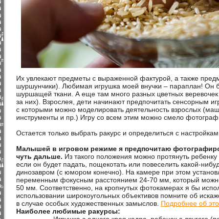
Их увлекают предметы с выраженной фактурой, а также пред
шуршунчики). Любимая игрушка моей внучки – параплан! Он 
шуршащей ткани. А еще там много разных цветных веревочек 
за них). Взрослея, дети начинают предпочитать сенсорным и
с которыми можно моделировать деятельность взрослых (маш
инструменты и пр.) Игру со всем этим можно смело фотогра
Остается только выбрать ракурс и определиться с настройка
Малышей в игровом режиме я предпочитаю фотографиро
чуть дальше.
Из такого положения можно протянуть ребенку 
если он будет падать, пощекотать или повеселить какой-нибу
динозавром (с юмором конечно). На камере при этом установ
переменным фокусным расстоянием 24-70 мм, который можно
50 мм. Соответственно, на кропнутых фотокамерах я бы испо
использовании широкоугольных объективов помните об искаж
в случае особых художественных замыслов.
Подробнее об это
Наиболее любимые ракурсы: