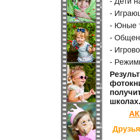
- Дети 
- Играю
- Юные 
- Общен
- Игров
- Режим
Результ
фотокни
получит
школах
АК
Друзья