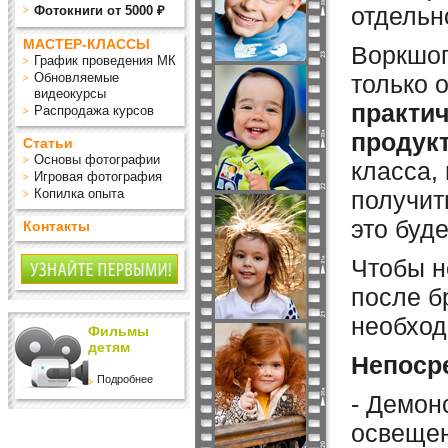
отдельн
Фотокниги от 5000 ₽
МАСТЕР-КЛАССЫ
Воркшоп
График проведения МК
Обновляемые
только 
видеокурсы
практи
Распродажа курсов
продук
Статьи
Основы фотографии
класса,
Игровая фотография
Копилка опыта
получит
это буд
Контакты
Чтобы н
после б
необход
Фильмы
детям
Непосре
Подробнее
- Демон
освещен