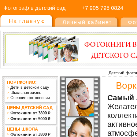
Фотограф в детский сад
+7 905 795 0824
На главную
Личный кабинет
Фо
Детский фото
ПОРТФОЛИО:
Ворк
Дети в детском саду
Школьная жизнь
Самый л
Осенние фотосессии
Желател
ЦЕНЫ ДЕТСКИЙ САД
Фотокниги от 3800 ₽
коллект
Фотокниги от 5000 ₽
активно
ЦЕНЫ ШКОЛА
атмосфе
Фотокниги от 3800 ₽