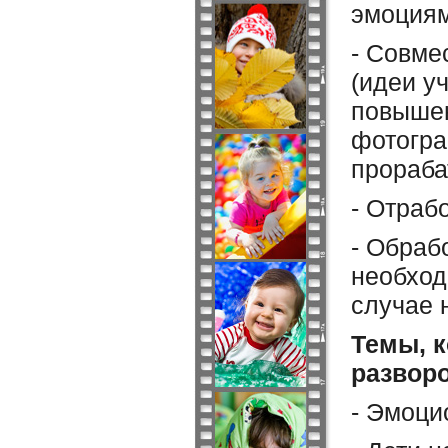
эмоциям
- Совме
(идеи у
повышен
фотогра
прораба
- Отраб
- Обраб
необход
случае 
Темы, к
развор
- Эмоци