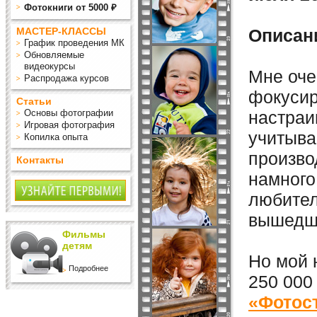
Фотокниги от 5000 ₽
МАСТЕР-КЛАССЫ
Описан
График проведения МК
Обновляемые
видеокурсы
Мне оче
Распродажа курсов
фокусир
Статьи
Основы фотографии
настраи
Игровая фотография
учитыва
Копилка опыта
произво
Контакты
намного
любител
вышедши
Фильмы
детям
Но мой 
Подробнее
250 000
«Фотосъ