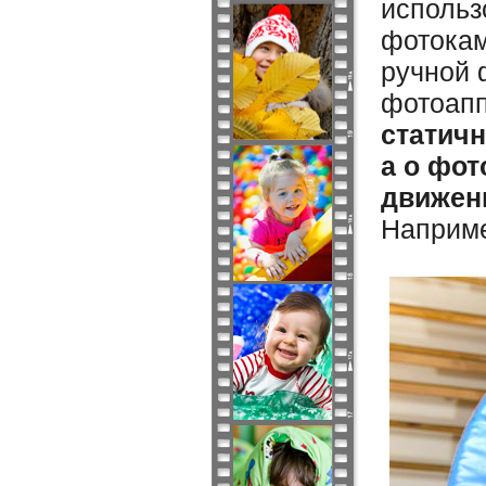
использ
фотокам
ручной 
фотоапп
статич
а о фо
движени
Наприме