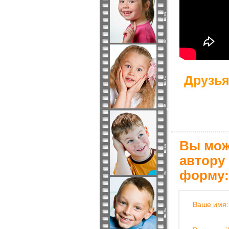
Друзья
Вы мож
автору
форму:
Ваше имя: