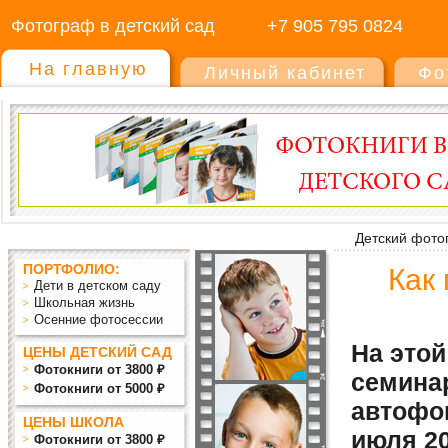
Фотограф в детский сад
+7 905 795 0824
На главную
Личный кабинет
Фо
Детский фото
ПОРТФОЛИО:
Как
Дети в детском саду
Школьная жизнь
Осенние фотосессии
На это
ЦЕНЫ ДЕТСКИЙ САД
Фотокниги от 3800 ₽
семина
Фотокниги от 5000 ₽
автофо
ЦЕНЫ ШКОЛА
июля 20
Фотокниги от 3800 ₽