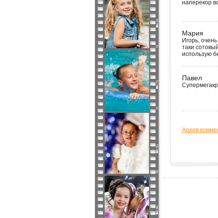
наперекор вс
Мария
Игорь, очень
таки сотовы
использую бе
Павел
Супермегакру
Архив комме