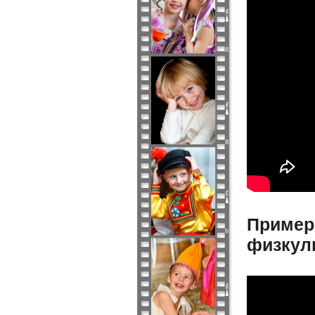
Пример
физкул