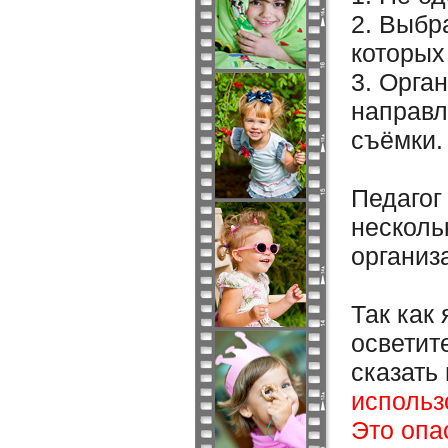
2. Выбр
которых
3. Орга
направл
съёмки.
Педагог
несколь
организ
Так как
осветит
сказать
использ
Это опа