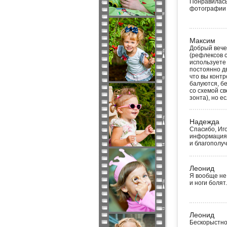
Понравилась 
фотографии 
Максим
Добрый вече
(рефлексов 
используете
постоянно д
что вы контр
балуются, бе
со схемой св
зонта), но е
Надежда
Спасибо, Иго
информация 
и благополуч
Леонид
Я вообще не 
и ноги болят
Леонид
Бескорыстно