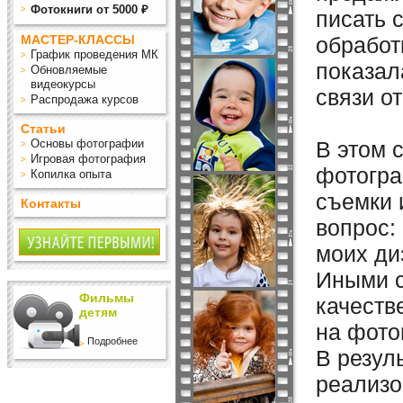
Фотокниги от 5000 ₽
писать 
МАСТЕР-КЛАССЫ
обработ
График проведения МК
показал
Обновляемые
видеокурсы
связи о
Распродажа курсов
Статьи
Основы фотографии
В этом 
Игровая фотография
фотогра
Копилка опыта
съемки 
Контакты
вопрос:
моих ди
Иными с
Фильмы
качеств
детям
на фото
Подробнее
В резул
реализо