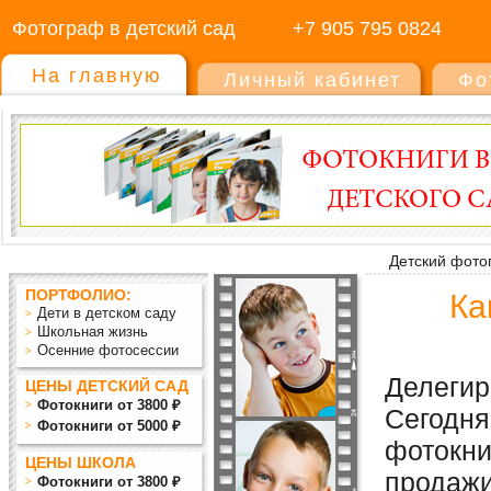
Фотограф в детский сад
+7 905 795 0824
На главную
Личный кабинет
Фо
Детский фото
ПОРТФОЛИО:
Ка
Дети в детском саду
Школьная жизнь
Осенние фотосессии
Делегир
ЦЕНЫ ДЕТСКИЙ САД
Фотокниги от 3800 ₽
Сегодня
Фотокниги от 5000 ₽
фотокни
ЦЕНЫ ШКОЛА
продажи
Фотокниги от 3800 ₽