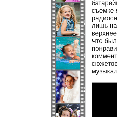
батарей
съемке 
радиоси
лишь на
верхнее
Что был
понрави
коммент
сюжетов
музыкаль