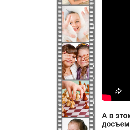
А в это
досъем