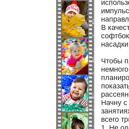
использ
импульс
направл
В качес
софтбок
насадки
Чтобы п
немного
планиро
показат
рассеян
Начну с
занятия
всего т
1. Не од