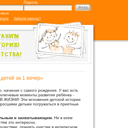
Пароль
 меня
аться
Забыли пароль?
детей за 1 вечер»
!
 начиная с самого рождения. У вас есть
 ключевые моменты развития ребёнка -
 В ЖИЗНИ! Эти мгновения детской истории
одросшими детьми погружаться в приятные
ельным и захватывающим.
Ни в коем
тям это интересно.
ешествие, принять участие в интересном