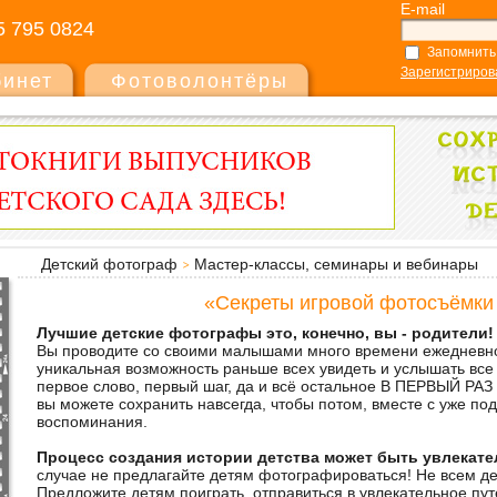
E-mail
5 795 0824
Запомнить
Зарегистриров
бинет
Фотоволонтёры
Детский фотограф
Мастер-классы, семинары и вебинары
«Секреты игровой фотосъёмки 
Лучшие детские фотографы это, конечно, вы - родители
Вы проводите со своими малышами много времени ежедневно,
уникальная возможность раньше всех увидеть и услышать все
первое слово, первый шаг, да и всё остальное В ПЕРВЫЙ РАЗ
вы можете сохранить навсегда, чтобы потом, вместе с уже п
воспоминания.
Процесс создания истории детства может быть увлекат
случае не предлагайте детям фотографироваться! Не всем де
Предложите детям поиграть, отправиться в увлекательное пут