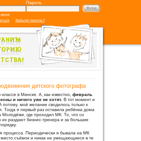
Пароль
 меня
аться
Забыли пароль?
родвижения детского фотографа
классе в Минске. А, как известно,
февраль
сны и ничего уже не хотят.
В тот момент и
А потому, моё желание сводилось только к
я. Тогда я первый раз оставила ребёнка дома
а Молодёжи, где проходил МК. То, что со
их раздают бизнес-тренера и за большие
порядку.
ция процесса. Периодически я бывала на МК
 место съёмок и никак не умещающиеся в те