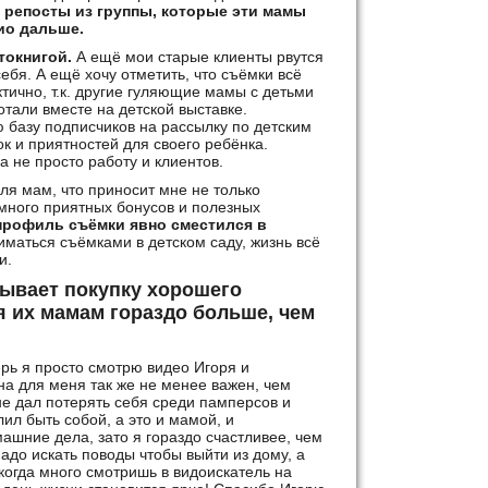
ю репосты из группы, которые эти мамы
ио дальше.
токнигой.
А ещё мои старые клиенты рвутся
себя. А ещё хочу отметить, что съёмки всё
ктично, т.к. другие гуляющие мамы с детьми
тали вместе на детской выставке.
 базу подписчиков на рассылку по детским
ок и приятностей для своего ребёнка.
а не просто работу и клиентов.
ля мам, что приносит мне не только
много приятных бонусов и полезных
профиль съёмки явно сместился в
иматься съёмками в детском саду, жизнь всё
ии.
крывает покупку хорошего
я их мамам гораздо больше, чем
ерь я просто смотрю видео Игоря и
на для меня так же не менее важен, чем
не дал потерять себя среди памперсов и
лил быть собой, а это и мамой, и
ашние дела, зато я гораздо счастливее, чем
адо искать поводы чтобы выйти из дому, а
 когда много смотришь в видоискатель на