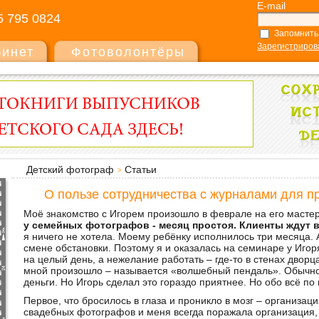
E-mail
5 795 0824
Запомнить
Зарегистриров
бинет
Фотоволонтёры
Детский фотограф
Статьи
О пользе сотрудничества с журналами для п
Моё знакомство с Игорем произошло в феврале на его мастер-
у семейных фотографов - месяц простоя. Клиенты ждут ве
я ничего не хотела. Моему ребёнку исполнилось три месяца. 
смене обстановки. Поэтому я и оказалась на семинаре у Игор
на целый день, а нежелание работать – где-то в стенах дворц
мной произошло – называется «волшебный пендаль». Обычно 
деньги. Но Игорь сделал это гораздо приятнее. Но обо всё по 
Первое, что бросилось в глаза и проникло в мозг – организа
свадебных фотографов и меня всегда поражала организация,