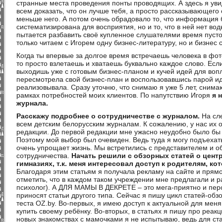
странные места проведения понты проводящих. А здесь я уви
всем доказать, что он лучше тебя, а просто рассказывающего
меньше него. А потом очень обрадовало то, что информация 
систематизирована для восприятия, но и то, что в ней нет вод
пытается разбавить своё купленное слушателями время пусто
только читаем с Игорем одну бизнес-литературу, но и бизнес
Когда ты впервые за долгое время встречаешь человека в фот
то просто взлетаешь и хватаешь буквально каждое слово. Если
выходишь уже с готовым бизнес-планом и кучей идей для воп
пересмотрела свой бизнес-план и воспользовавшись парой ид
реализовывала. Сразу уточню, что снимаю я уже 5 лет, снимаю
рамках потребностей моих клиентов. По напутствию Игоря
я 
журнала.
Расскажу подробнее о сотрудничестве с журналом.
На сл
всем детским белорусским журналам. К сожалению, у нас их о
редакции. До первой редакции мне ужасно неудобно было бы 
Поэтому мой выбор был очевиден. Ведь туда я могу подъехать
очень упрощает жизнь. Мы встретились с представителем и о
сотрудничества.
Начать решили с обзорных статей о центр
гимназиях, т.к. меня интересовал доступ к родителям, ко
Благодаря этим статьям я получала рекламу на сайте и прямой
отметить, что в каждом таком учреждении мне предлагали и р
психолог). А ДЛЯ МАМЫ В ДЕКРЕТЕ – это мега-приятно и перс
приносят статьи другого типа. Сейчас я пишу цикл статей-об
теста ОZ.by. Во-первых, я имею доступ к актуальной для мен
купить своему ребёнку. Во-вторых, в статьях я пишу про реак
новых знакомствах с мамочками я не испытываю, ведь для ст