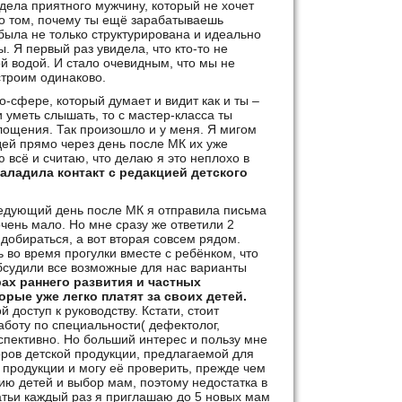
дела приятного мужчину, который не хочет
 о том, почему ты ещё зарабатываешь
была не только структурирована и идеально
ы. Я первый раз увидела, что кто-то не
й водой. И стало очевидным, что мы не
 строим одинаково.
о-сфере, который думает и видит как и ты –
 уметь слышать, то с мастер-класса ты
лощения. Так произошло и у меня. Я мигом
ей прямо через день после МК их уже
 всё и считаю, что делаю я это неплохо в
наладила контакт с редакцией детского
едующий день после МК я отправила письма
чень мало. Но мне сразу же ответили 2
добираться, а вот вторая совсем рядом.
 во время прогулки вместе с ребёнком, что
бсудили все возможные для нас варианты
ах раннего развития и частных
торые уже легко платят за своих детей.
 доступ к руководству. Кстати, стоит
аботу по специальности( дефектолог,
пективно. Но больший интерес и пользу мне
зоров детской продукции, предлагаемой для
я продукции и могу её проверить, прежде чем
цию детей и выбор мам, поэтому недостатка в
атьи каждый раз я приглашаю до 5 новых мам