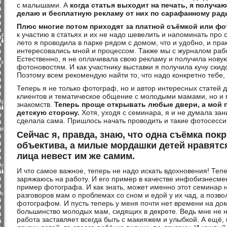
с малышами. А
когда статья выходит на печать, я получа
делаю и бесплатную рекламу от них по сарафанному рад
Плюс многие потом приходят за платной съёмкой или фо
к участию в статьях и их не надо шевелить и напоминать про 
лето я проводила в парке рядом с домом, что и удобно, и пра
интересовались мной и процессом. Также мы с журналом рабо
Естественно, я не оплачивала свою рекламу и получила новую
фотоновостям. И как участнику выставки я получила кучу скид
Поэтому всем рекомендую найти то, что надо конкретно тебе, 
Теперь я не только фотограф, но и автор интересных статей д
клиентов и тематическое общение с молодыми мамами, но и 
знакомств.
Теперь проще открывать любые двери, а мой 
детскую сторону.
Хотя, уходя с семинара, я и не думала зан
сделала сама. Пришлось начать проводить и такие фотосесс
Сейчас я, правда, знаю, что одна съёмка по
объектива, а милые мордашки детей нравятс
лица невест им же самим.
И что самое важное, теперь не надо искать вдохновения! Теп
заряжаюсь на работу. И его пример в качестве инфобизнесме
пример фотографа. И как знать, может именно этот семинар 
разговоров мам о проблемах со сном и едой у их чад, а позво
фотографом. И пусть теперь у меня почти нет времени на дом
большинство молодых мам, сидящих в декрете. Ведь мне не н
работа заставляет всегда быть с макияжем и улыбкой. А ещё,