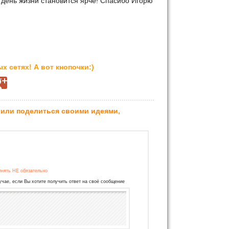
й день жизни становится ярче! Спасибо Игорю
х сетях! А вот кнопочки:)
 или поделиться своими идеями,
лнять НЕ обязательно
учае, если Вы хотите получить ответ на своё сообщение