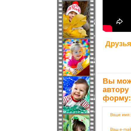
Друзья
Вы мож
автору
форму:
Ваше имя:
Ваш e-mail