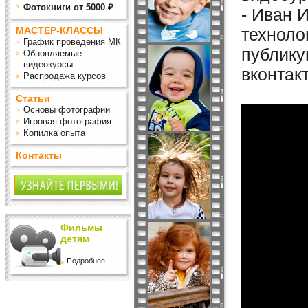
Фотокниги от 5000 ₽
- Иван 
МАСТЕР-КЛАССЫ
техноло
График проведения МК
публику
Обновляемые
видеокурсы
вконтак
Распродажа курсов
Статьи
Основы фотографии
Игровая фотография
Копилка опыта
Контакты
Фильмы
детям
Подробнее