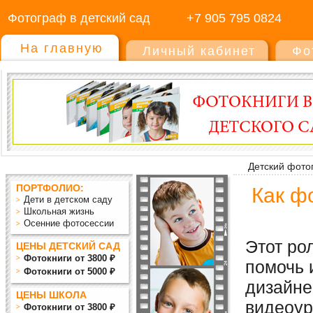
Фотограф в детский сад
+7 905 795 0824
На главную
Личный кабинет
Фо
Детский фото
ПОРТФОЛИО:
Как ф
Дети в детском саду
Школьная жизнь
Осенние фотосессии
Этот ро
ЦЕНЫ ДЕТСКИЙ САД
Фотокниги от 3800 ₽
помочь 
Фотокниги от 5000 ₽
дизайне
ЦЕНЫ ШКОЛА
видеоур
Фотокниги от 3800 ₽