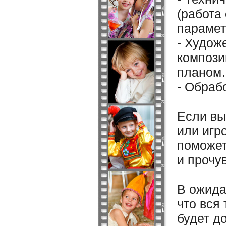
(работа
парамет
- Худож
компози
планом
- Обраб
Если вы
или игр
поможет
и прочу
В ожида
что вся
будет д