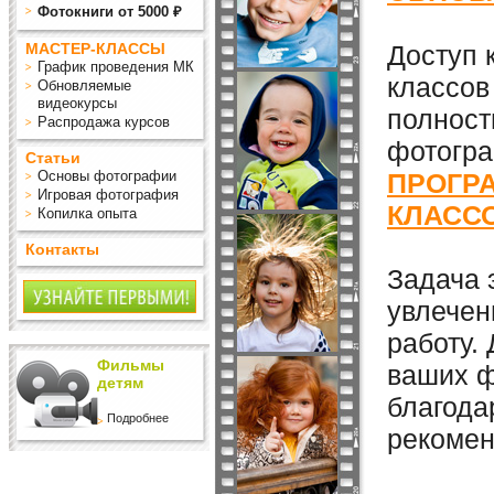
Фотокниги от 5000 ₽
МАСТЕР-КЛАССЫ
Доступ 
График проведения МК
классов
Обновляемые
видеокурсы
полност
Распродажа курсов
фотогра
Статьи
Основы фотографии
ПРОГРА
Игровая фотография
КЛАСС
Копилка опыта
Контакты
Задача 
увлечен
работу.
Фильмы
ваших ф
детям
благода
Подробнее
рекомен