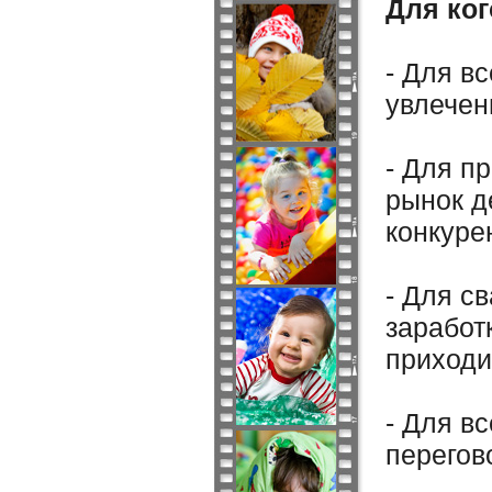
Для ког
- Для в
увлечен
- Для п
рынок д
конкуре
- Для с
заработ
приходит
- Для вс
перегов