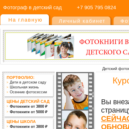
Фотограф в детский сад
+7 905 795 0824
На главную
Личный кабинет
Фо
Детский фото
ПОРТФОЛИО:
Кур
Дети в детском саду
Школьная жизнь
Осенние фотосессии
Вы внез
ЦЕНЫ ДЕТСКИЙ САД
Фотокниги от 3800 ₽
страниц
Фотокниги от 5000 ₽
СЕЙЧАС
ЦЕНЫ ШКОЛА
ОБНОВ
Фотокниги от 3800 ₽