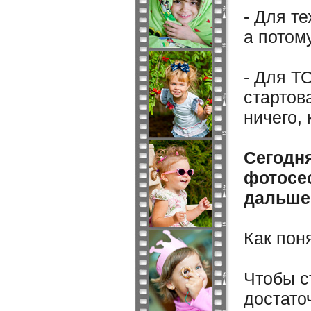
- Для т
а потом
- Для Т
стартов
ничего
Сегодня
фотосес
дальше
Как пон
Чтобы с
достато