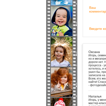
Ваш
комментар
Введите ко
Оксана
Игорь, семин
но и мегапри
дороги нет. 
процесса - у
хотелось, и 
ушел бы, при
записала на 
Всем, кто ж
найти! Спаси
- фотодизай
Наталья
Игорь, у мен
мастер-класс