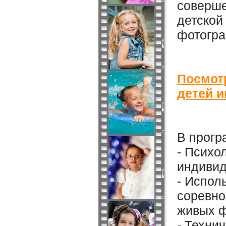
соверше
детской 
фотогра
Посмот
детей и
В прогр
- Психо
индивид
- Испол
соревно
живых ф
- Техни