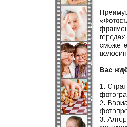
Преимущ
«Фотосъ
фрагмен
городах
сможете
велосип
Вас жд
1. Стра
фотогра
2. Вари
фотопро
3. Алго