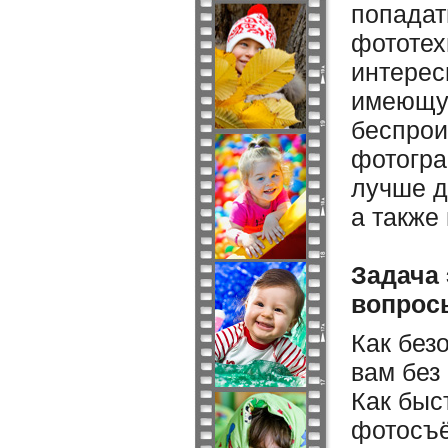
попадат
фототех
интерес
имеющую
беспрои
фотогра
лучше д
а также
Задача 
вопрос
Как без
вам без
Как быс
фотосъё