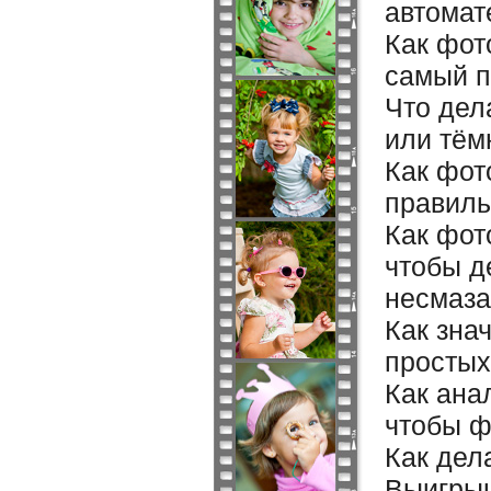
автомат
Как фот
самый 
Что дел
или тём
Как фот
правиль
Как фот
чтобы д
несмаз
Как зна
простых
Как ана
чтобы ф
Как дел
Выигрыш