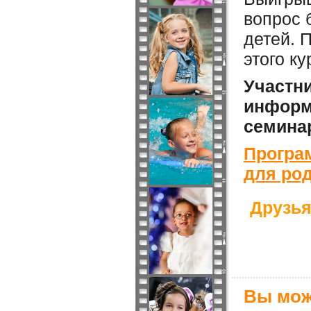
вопрос 
детей. 
этого к
Участн
информа
семина
Програ
для ро
Друзья
Вы мож