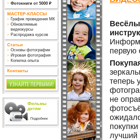
Фотокниги от 5000 ₽
МАСТЕР-КЛАССЫ
График проведения МК
Весёлый
Обновляемые
видеокурсы
инструк
Распродажа курсов
Информа
Статьи
первую 
Основы фотографии
Игровая фотография
Копилка опыта
Покупа
зеркаль
Контакты
теперь 
фотогра
не опра
Фильмы
фотосъё
детям
ожидало
Подробнее
покупки 
лучший 