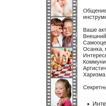
Общение
инструм
Ваше ак
Внешний
Самооце
Осанка, 
Интересы
Коммуни
Артистич
Харизма,
Секретн
Инте