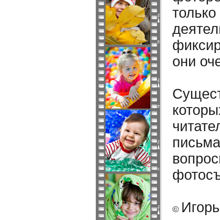
тольк
деяте
фиксир
они оч
Сущест
которы
читат
письм
вопро
фотосъ
Игорь
©