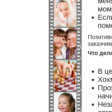
мен
мом
Если
пом
Позитивн
заказчик
Что дел
В це
Хох
Проя
нач
Нез