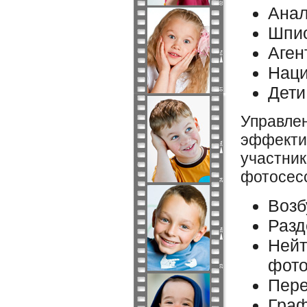
Анал
Шпио
Аген
Наци
Дети
Управлен
эффектив
участник
фотосес
Возб
Разд
Нейт
фот
Пере
Граф