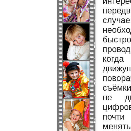
инте
перед
случае
необх
быстр
прово
когда
движу
повор
съёмки
не дв
цифро
почти
менят