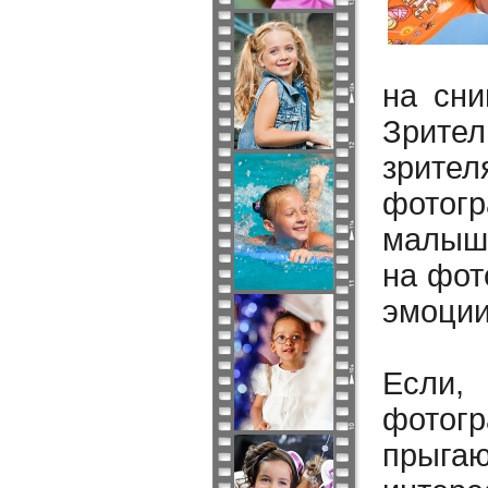
на сни
Зрител
зрите
фотог
малыша
на фот
эмоции
Если,
фотогр
прыга