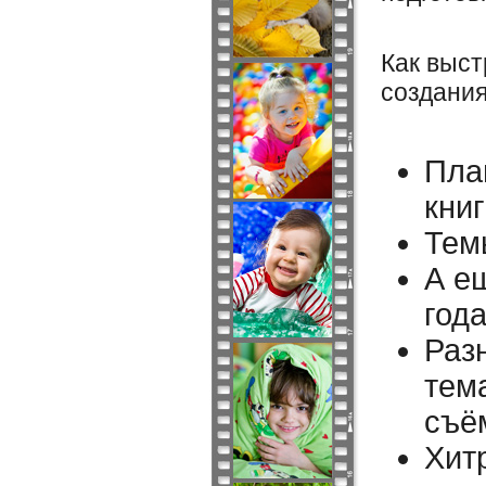
Как вы
создани
Пла
книг
Тем
А е
год
Раз
тем
съё
Хит