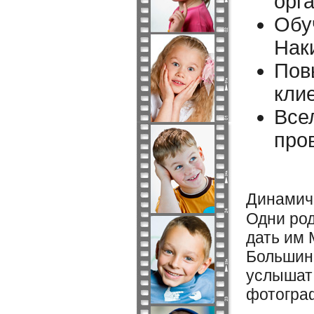
орг
Обу
Нак
Пов
кли
Всел
про
Динамичн
Одни род
дать им
Большинс
услышат 
фотогра