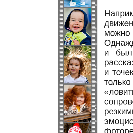
Напри
движе
можно 
Однажд
и был
расска
и точе
только
«лови
сопро
резким
эмоци
фотор