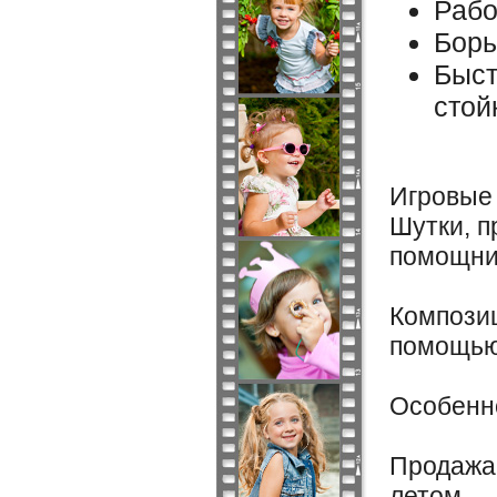
Рабо
Борь
Быст
стой
Игровые 
Шутки, п
помощни
Композиц
помощью
Особенно
Продажа 
летом.