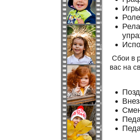
Игры
Роле
Рела
упра
Испо
Сбои в 
вас на с
Позд
Внез
Смен
Педа
Педа