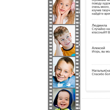
огромным чи
поводу худож
очень много,
изучив творч
найдёте врем
Людмила
Случайно наб
классный!!! 
Алексей
Игорь, вы м
Наталья(н
Спасибо боль