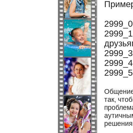
Пример
2999_0
2999_1
друзья
2999_3
2999_4
2999_5
Общение 
так, что
проблема
аутичным
решения