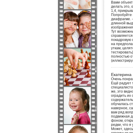
Вами объект
делать это,
1,4, прикрыв
Попробуйте 
диафрагме. 
длинной выд
изображения 
Тут возможн
справляется
покадровую 
на предпола
уткам, целя
тестировать)
полностью о
(иллюстриру
Екатерина
Очень понрав
Ещё радует т
специалистом
же, это видн
оградить их 
содержатель
обучалась ст
наверное, са
вам ряд воп
подвижная д
фоном, откр
редки, что я
Может, здесь