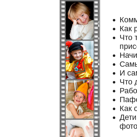
Комм
Как 
Что 
прис
Начи
Самы
И са
Что 
Рабо
Пафо
Как 
Дети
фото