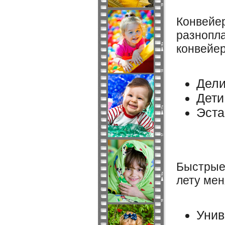
Конвейер
разнопла
конвейер
Дели
Дети
Эста
Быстрые 
лету мен
Унив