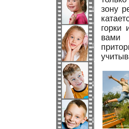
зону р
катает
горки 
вами 
притор
учитыв