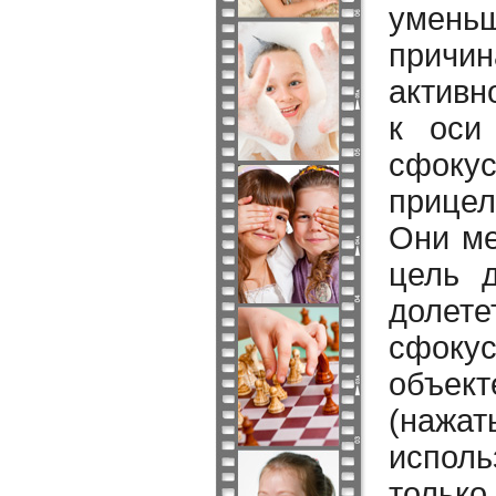
умень
причи
активн
к оси
сфоку
прице
Они ме
цель д
долете
сфоку
объект
(нажа
испол
только