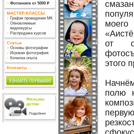
смаза
Фотокниги от 5000 ₽
популя
МАСТЕР-КЛАССЫ
График проведения МК
моего 
Обновляемые
видеокурсы
«Аистё
Распродажа курсов
от об
Статьи
Основы фотографии
фотосъ
Игровая фотография
Копилка опыта
этого 
Контакты
Начнём
полю 
Фильмы
компо
детям
перву
Подробнее
резк
сфок