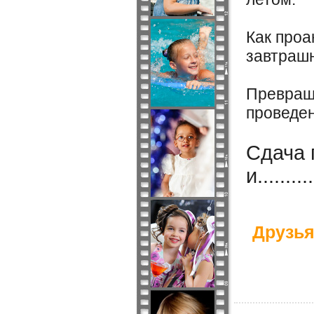
Как про
завтрашн
Превраще
проведен
Сдача 
и..........
Друзья