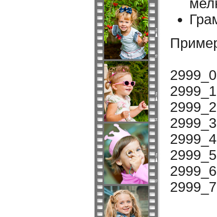
мел
Гра
Пример
2999_0
2999_
2999_2
2999_3
2999_4
2999_5
2999_
2999_