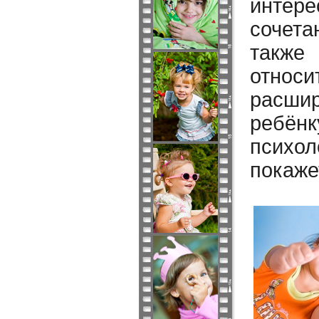
интер
сочета
также
относ
расшир
ребё
психо
покаже