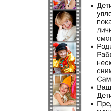
Дет
увл
пок
личн
смог
Род
Раб
нес
сни
Сам
Ваш
Дет
Пре