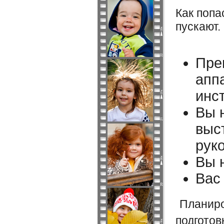
Как попа
пускают.
Пре
апп
инс
Вы 
выс
рук
Вы 
Вас 
Планиро
подготов