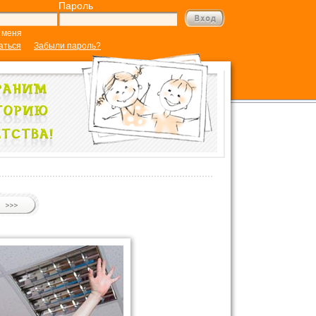
Пароль
 меня
аться
Забыли пароль?