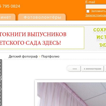
E-mail
5 795 0824
Запомнить
Зарегистриров
бинет
Фотоволонтёры
Детский фотограф
Портфолио
к миниатюрам