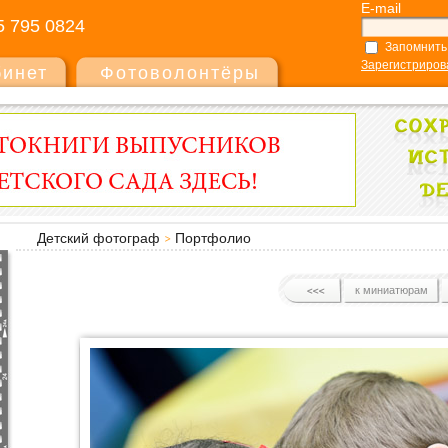
E-mail
5 795 0824
Запомнить
Зарегистриров
бинет
Фотоволонтёры
Детский фотограф
Портфолио
к миниатюрам