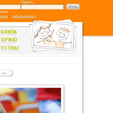
Пароль
 меня
аться
Забыли пароль?