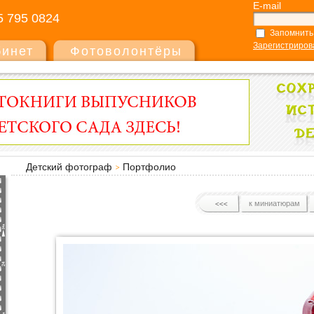
E-mail
5 795 0824
Запомнить
Зарегистриров
бинет
Фотоволонтёры
Детский фотограф
Портфолио
к миниатюрам