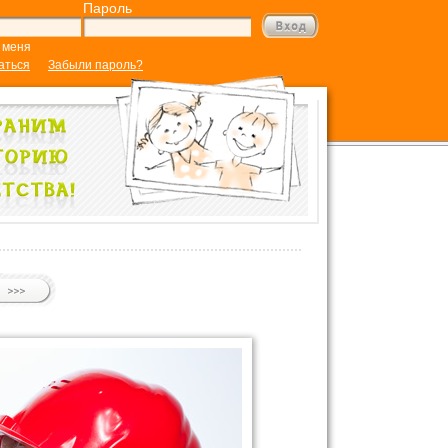
Пароль
 меня
аться
Забыли пароль?