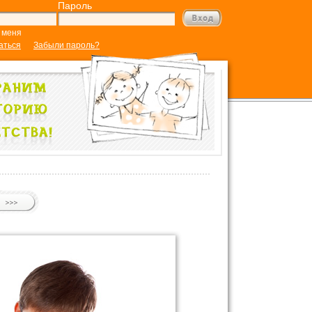
Пароль
 меня
аться
Забыли пароль?