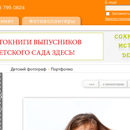
E-mail
5 795 0824
Запомнить
Зарегистриров
бинет
Фотоволонтёры
Детский фотограф
Портфолио
к миниатюрам