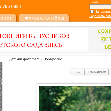
E-mail
5 795 0824
Запомнить
Зарегистриров
бинет
Фотоволонтёры
Детский фотограф
Портфолио
к миниатюрам