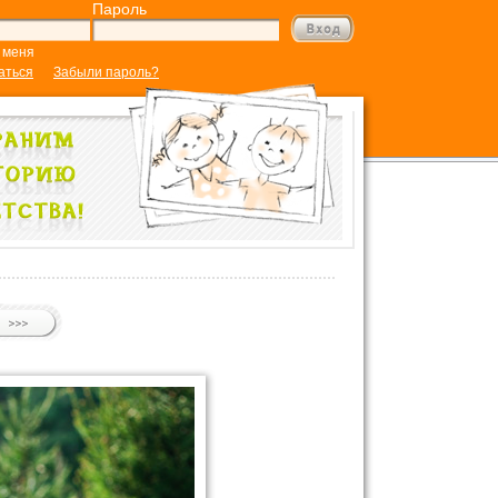
Пароль
 меня
аться
Забыли пароль?