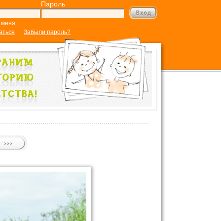
Пароль
 меня
аться
Забыли пароль?