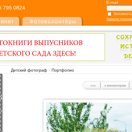
E-mail
5 795 0824
Запомнить
Зарегистриров
бинет
Фотоволонтёры
Детский фотограф
Портфолио
к миниатюрам