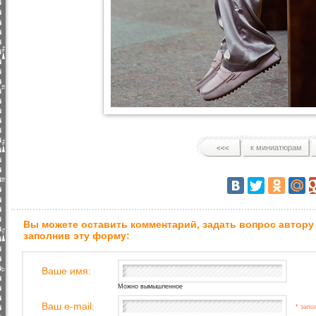
к миниатюрам
Вы можете оставить комментарий, задать вопрос автору
заполнив эту форму:
Ваше имя:
Можно вымышленное
Ваш e-mail:
* запо