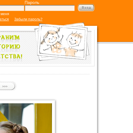
Пароль
 меня
аться
Забыли пароль?