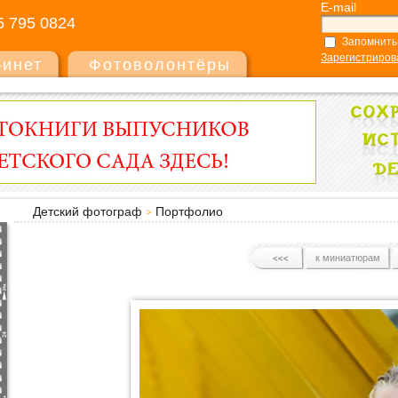
E-mail
5 795 0824
Запомнить
Зарегистриров
бинет
Фотоволонтёры
Детский фотограф
Портфолио
к миниатюрам