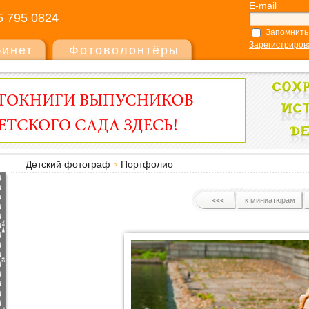
E-mail
5 795 0824
Запомнить
Зарегистриров
бинет
Фотоволонтёры
Детский фотограф
Портфолио
к миниатюрам