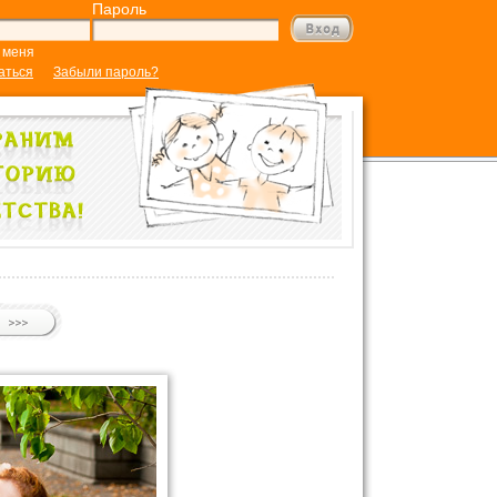
Пароль
 меня
аться
Забыли пароль?