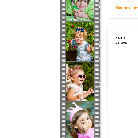
Введите ко
саша
китаец