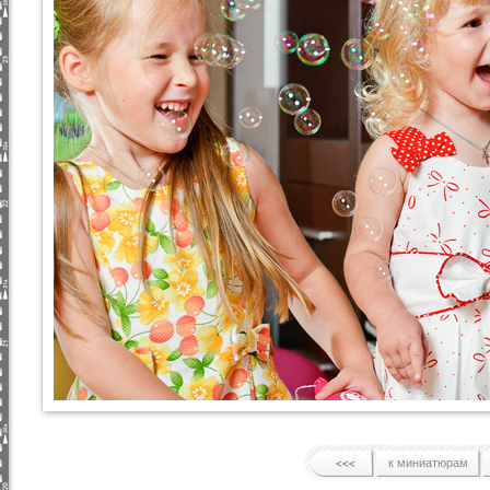
к миниатюрам