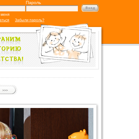
Пароль
 меня
аться
Забыли пароль?