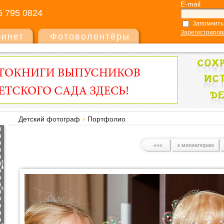
E-mail
5 795 0824
Запомнить
Зарегистриров
бинет
Фотоволонтёры
Детский фотограф
Портфолио
к миниатюрам