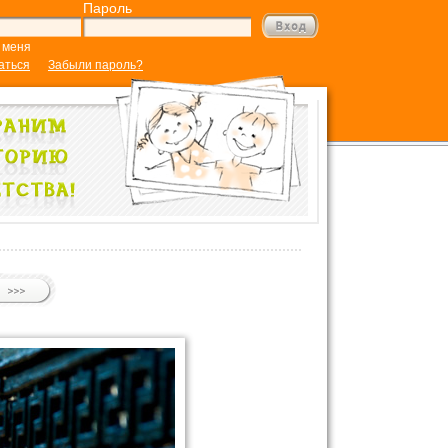
Пароль
 меня
аться
Забыли пароль?