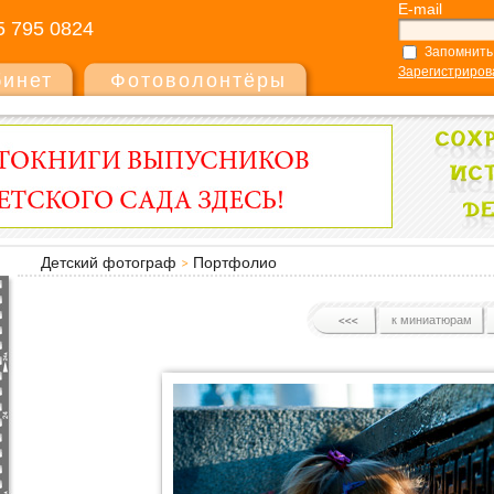
E-mail
5 795 0824
Запомнить
Зарегистриров
бинет
Фотоволонтёры
Детский фотограф
Портфолио
к миниатюрам