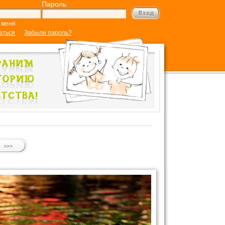
Пароль
 меня
аться
Забыли пароль?