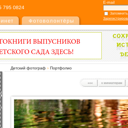
E-mail
5 795 0824
Запомнить
Зарегистриров
бинет
Фотоволонтёры
Детский фотограф
Портфолио
к миниатюрам