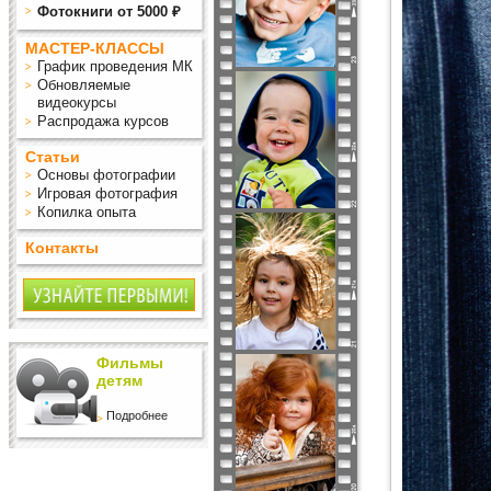
Фотокниги от 5000 ₽
МАСТЕР-КЛАССЫ
График проведения МК
Обновляемые
видеокурсы
Распродажа курсов
Статьи
Основы фотографии
Игровая фотография
Копилка опыта
Контакты
Фильмы
детям
Подробнее