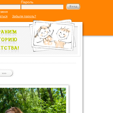
Пароль
 меня
аться
Забыли пароль?