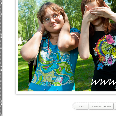
к миниатюрам