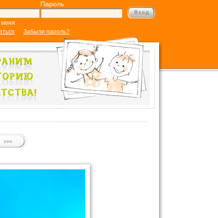
Пароль
 меня
аться
Забыли пароль?