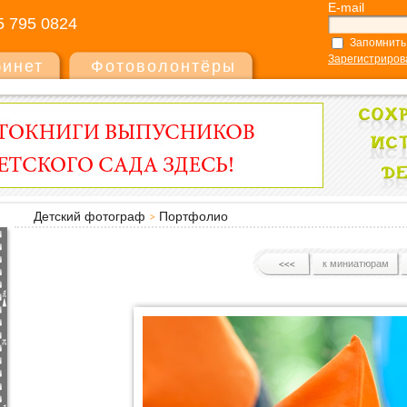
E-mail
5 795 0824
Запомнить
Зарегистриров
бинет
Фотоволонтёры
Детский фотограф
Портфолио
к миниатюрам