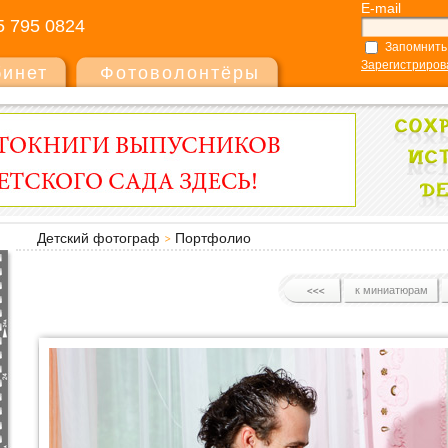
E-mail
5 795 0824
Запомнить
Зарегистриров
бинет
Фотоволонтёры
Детский фотограф
Портфолио
к миниатюрам