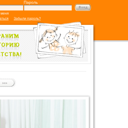
Пароль
 меня
аться
Забыли пароль?