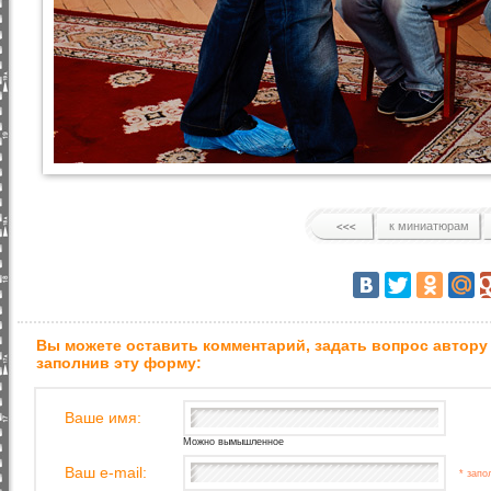
к миниатюрам
Вы можете оставить комментарий, задать вопрос автору
заполнив эту форму:
Ваше имя:
Можно вымышленное
Ваш e-mail:
* запо