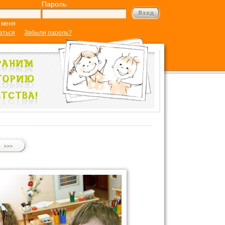
Пароль
 меня
аться
Забыли пароль?