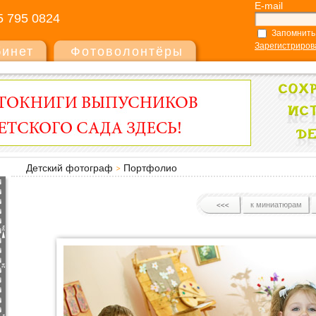
E-mail
5 795 0824
Запомнить
Зарегистриров
бинет
Фотоволонтёры
Детский фотограф
Портфолио
к миниатюрам