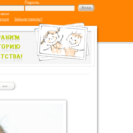
Пароль
 меня
аться
Забыли пароль?