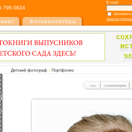
E-mail
5 795 0824
Запомнить
Зарегистриров
бинет
Фотоволонтёры
Детский фотограф
Портфолио
к миниатюрам