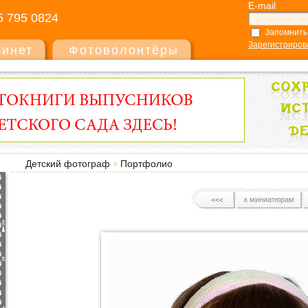
E-mail
5 795 0824
Запомнить
Зарегистриров
бинет
Фотоволонтёры
Детский фотограф
Портфолио
к миниатюрам