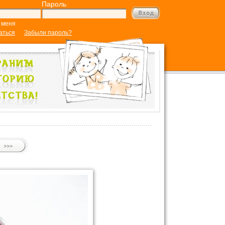
Пароль
 меня
аться
Забыли пароль?