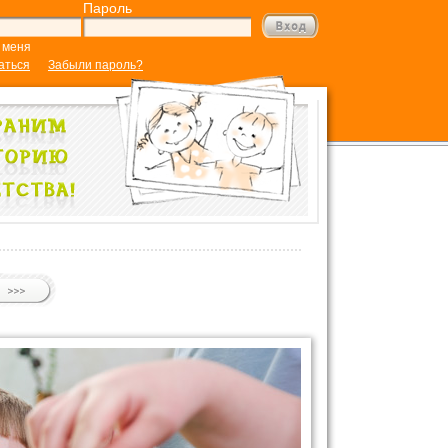
Пароль
 меня
аться
Забыли пароль?