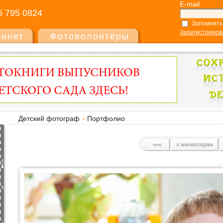
E-mail
5 795 0824
Запомнить
Зарегистриров
бинет
Фотоволонтёры
Детский фотограф
Портфолио
к миниатюрам