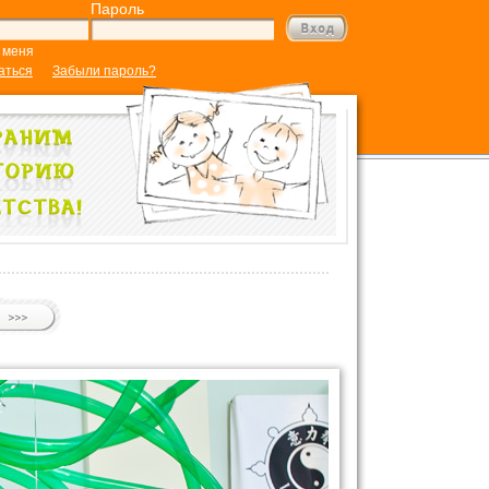
Пароль
 меня
аться
Забыли пароль?