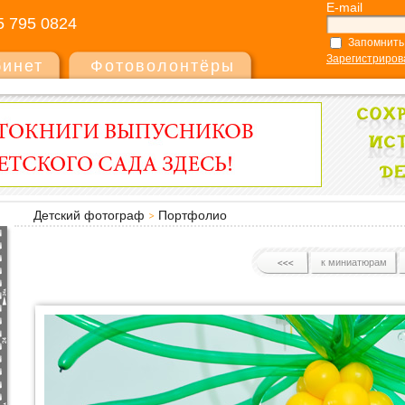
E-mail
5 795 0824
Запомнить
Зарегистриров
бинет
Фотоволонтёры
Детский фотограф
Портфолио
к миниатюрам