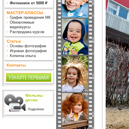
Фотокниги от 5000 ₽
МАСТЕР-КЛАССЫ
График проведения МК
Обновляемые
видеокурсы
Распродажа курсов
Статьи
Основы фотографии
Игровая фотография
Копилка опыта
Контакты
Фильмы
детям
Подробнее