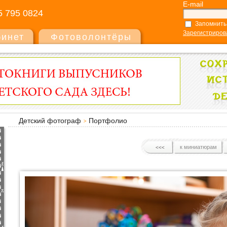
E-mail
5 795 0824
Запомнить
Зарегистриров
бинет
Фотоволонтёры
Детский фотограф
Портфолио
к миниатюрам