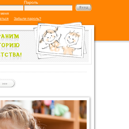
Пароль
 меня
аться
Забыли пароль?