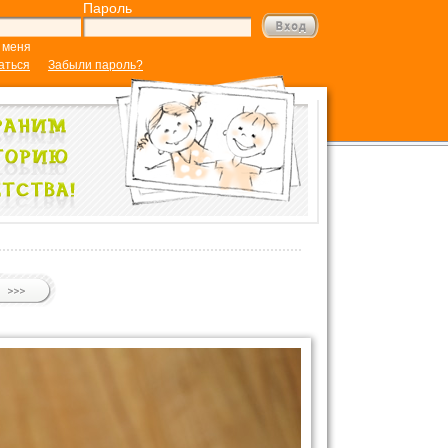
Пароль
 меня
аться
Забыли пароль?