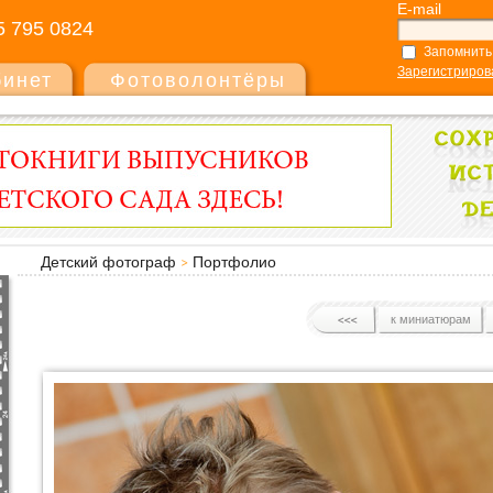
E-mail
5 795 0824
Запомнить
Зарегистриров
бинет
Фотоволонтёры
Детский фотограф
Портфолио
к миниатюрам