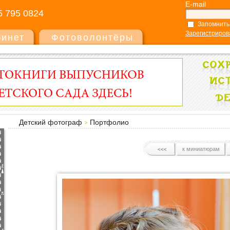
E-mail
5 795 0824
Запомнить
Зарегистриров
бинет
Фотоволонтёры
Детский фотограф
Портфолио
к миниатюрам