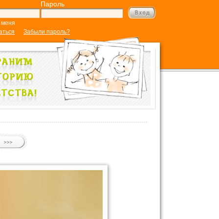
Пароль
 меня
аться
Забыли пароль?