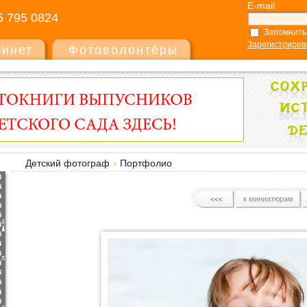
E-mail
5 795 0824
Запомнить
Зарегистриров
бинет
Фотоволонтёры
Детский фотограф
Портфолио
к миниатюрам