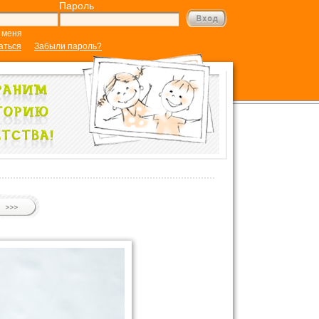
Пароль
 меня
аться
Забыли пароль?