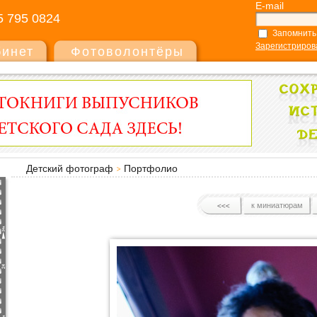
E-mail
5 795 0824
Запомнить
Зарегистриров
бинет
Фотоволонтёры
Детский фотограф
Портфолио
к миниатюрам