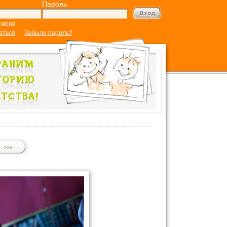
Пароль
 меня
аться
Забыли пароль?