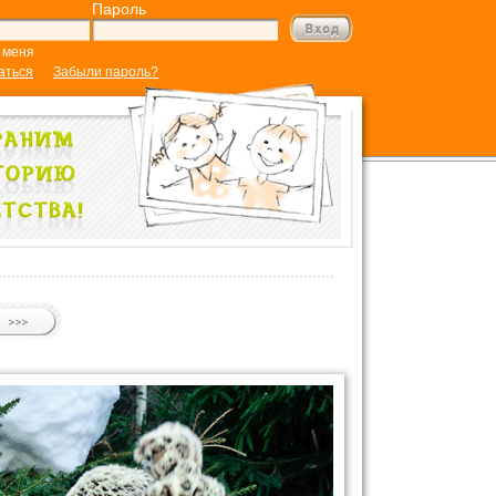
Пароль
 меня
аться
Забыли пароль?