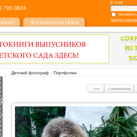
E-mail
5 795 0824
Запомнить
Зарегистриров
бинет
Фотоволонтёры
Детский фотограф
Портфолио
к миниатюрам