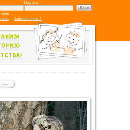
Пароль
 меня
аться
Забыли пароль?