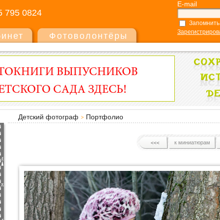
E-mail
5 795 0824
Запомнить
Зарегистриров
бинет
Фотоволонтёры
Детский фотограф
Портфолио
к миниатюрам