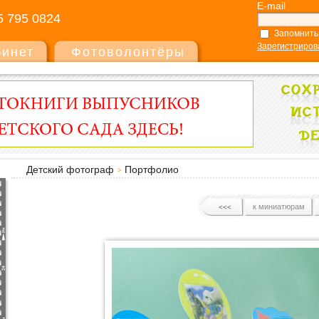
E-mail
5 795 0824
Запомнить
Зарегистриров
бинет
Фотоволонтёры
Детский фотограф
Портфолио
к миниатюрам