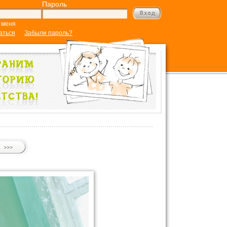
Пароль
 меня
аться
Забыли пароль?