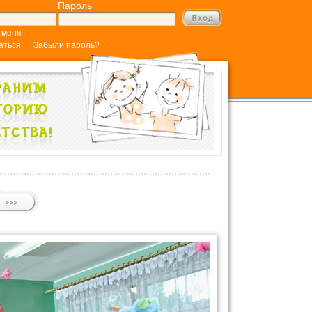
Пароль
 меня
аться
Забыли пароль?