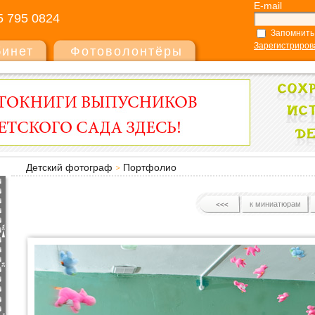
E-mail
5 795 0824
Запомнить
Зарегистриров
бинет
Фотоволонтёры
Детский фотограф
Портфолио
к миниатюрам