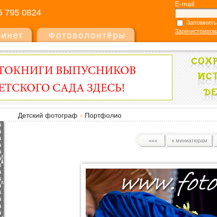
E-mail
5 795 0824
Запомнить
Зарегистриров
бинет
Фотоволонтёры
Детский фотограф
Портфолио
к миниатюрам