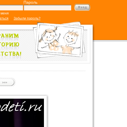
Пароль
 меня
аться
Забыли пароль?