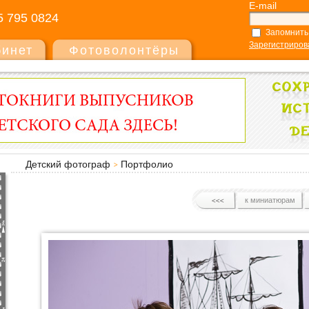
E-mail
5 795 0824
Запомнить
Зарегистриров
бинет
Фотоволонтёры
Детский фотограф
Портфолио
к миниатюрам