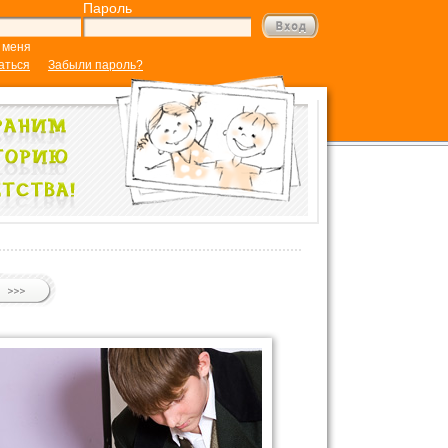
Пароль
 меня
аться
Забыли пароль?