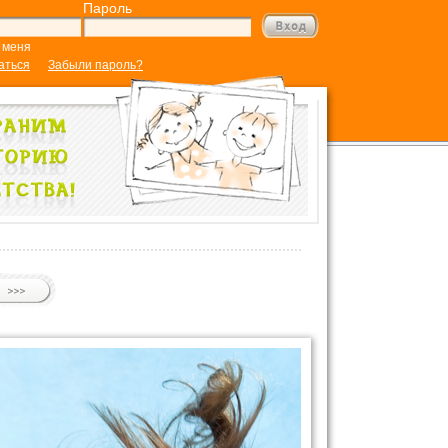
Пароль
 меня
аться
Забыли пароль?