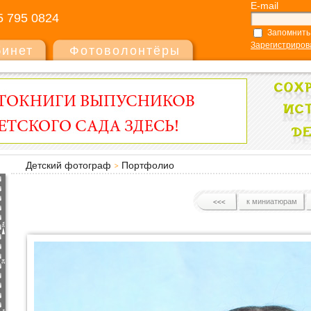
E-mail
5 795 0824
Запомнить
Зарегистриров
бинет
Фотоволонтёры
Детский фотограф
Портфолио
к миниатюрам