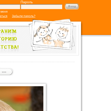
Пароль
 меня
аться
Забыли пароль?