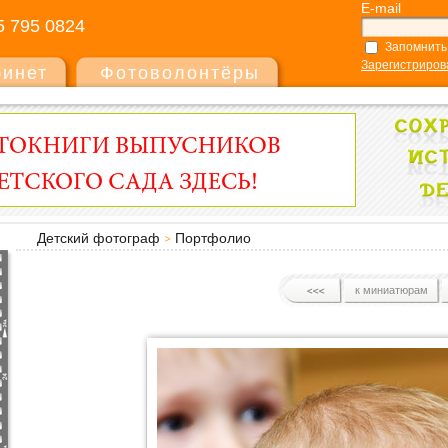
E-mail
5 795 0824
Запомнить
Зарегистриров
бинет
Фотоволонтёры
Детский фотограф
Портфолио
к миниатюрам