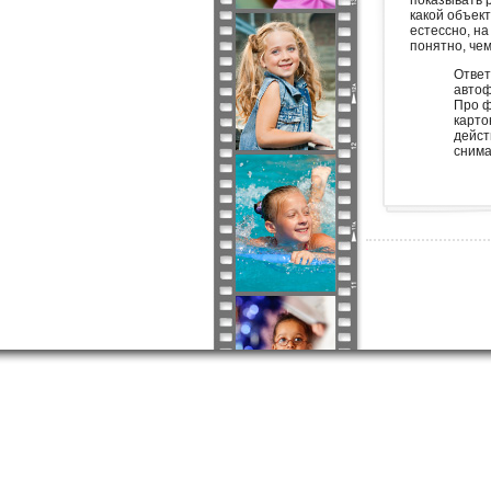
показывать р
какой объек
естессно, на
понятно, че
Ответ
автоф
Про ф
карто
дейст
снима