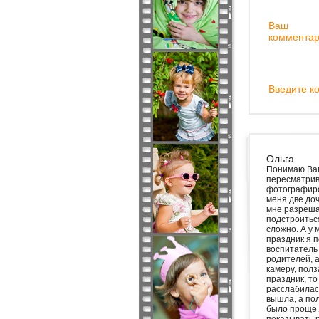
Ваш
комментар
Введите ко
Ольга
Понимаю Вашу
пересматрива
фотографиров
меня две доч
мне разреша
подстроитьс
сложно. А у 
праздник я п
воспитатель
родителей, а
камеру, пол
праздник, то
расслабилась
вышла, а по
было проще. 