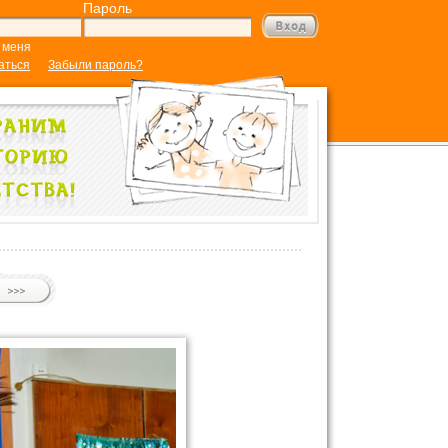
Пароль
 меня
аться
Забыли пароль?