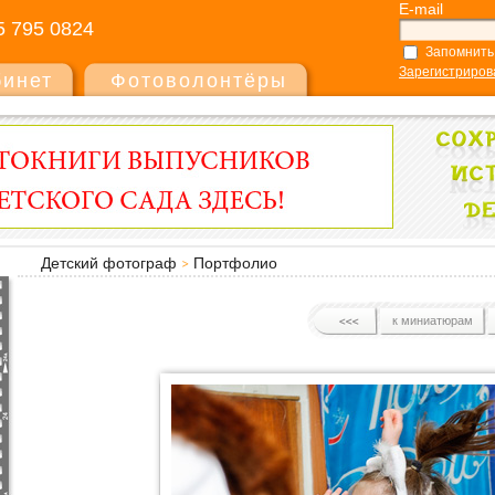
E-mail
5 795 0824
Запомнить
Зарегистриров
бинет
Фотоволонтёры
Детский фотограф
Портфолио
к миниатюрам