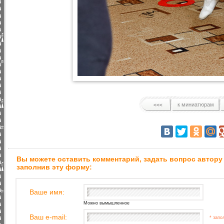
к миниатюрам
Вы можете оставить комментарий, задать вопрос автору
заполнив эту форму:
Ваше имя:
Можно вымышленное
Ваш e-mail:
* запо