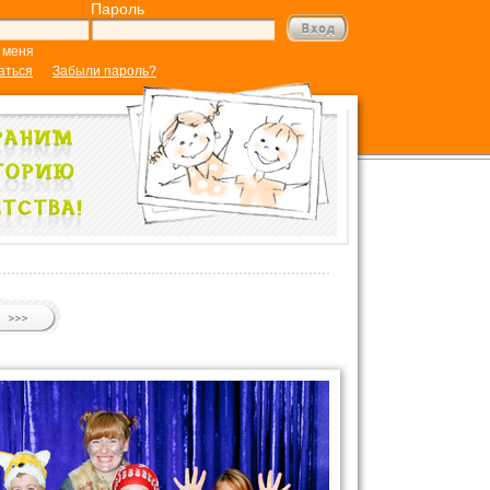
Пароль
 меня
аться
Забыли пароль?