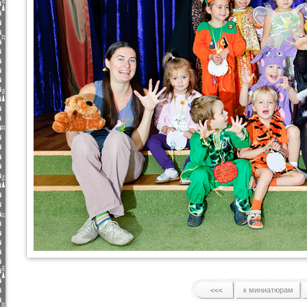
к миниатюрам