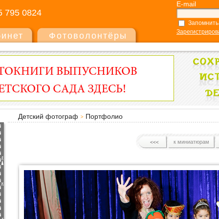
E-mail
5 795 0824
Запомнить
Зарегистриров
бинет
Фотоволонтёры
Детский фотограф
Портфолио
к миниатюрам