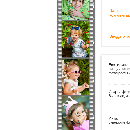
Ваш
комментар
Введите ко
Екатерина
эмоции зашк
фотографы и
Игорь, фот
Все люди, а
Инга
суперские ф